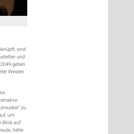
nknüpft, sind
ustellen und
n 2049 geben
arter Westen
lix
ernative
tsmuskel" zu
auf, um
 Blick auf
eute, hätte