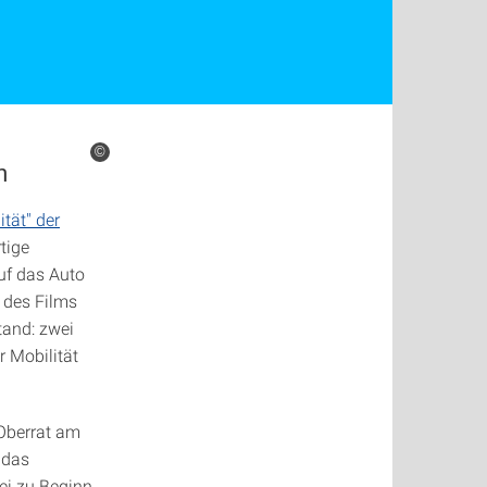
©
h
tät" der
tige
auf das Auto
e des Films
tand: zwei
 Mobilität
 Oberrat am
 das
ei zu Beginn