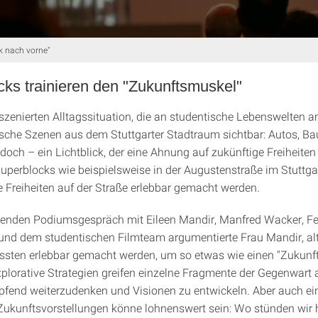
k nach vorne"
ks trainieren den "Zukunftsmuskel"
szenierten Alltagssituation, die an studentische Lebenswelten a
che Szenen aus dem Stuttgarter Stadtraum sichtbar: Autos, Ba
 doch – ein Lichtblick, der eine Ahnung auf zukünftige Freiheite
Superblocks wie beispielsweise in der Augustenstraße im Stuttg
 Freiheiten auf der Straße erlebbar gemacht werden.
enden Podiumsgespräch mit Eileen Mandir, Manfred Wacker, Fe
und dem studentischen Filmteam argumentierte Frau Mandir, alt
sten erlebbar gemacht werden, um so etwas wie einen "Zukunf
Explorative Strategien greifen einzelne Fragmente der Gegenwart 
fend weiterzudenken und Visionen zu entwickeln. Aber auch ein
ukunftsvorstellungen könne lohnenswert sein: Wo stünden wir h