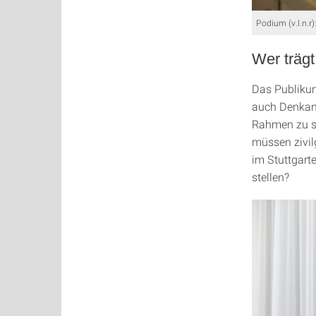
Podium (v.l.n.r
Wer träg
Das Publikum
auch Denkanr
Rahmen zu sc
müssen zivil
im Stuttgarte
stellen?