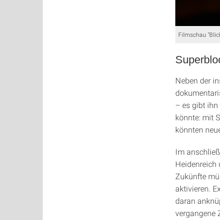
Filmschau "Blic
Superbloc
Neben der in
dokumentaris
– es gibt ihn
könnte: mit 
könnten neue
Im anschließ
Heidenreich 
Zukünfte müs
aktivieren. 
daran anknüp
vergangene Z