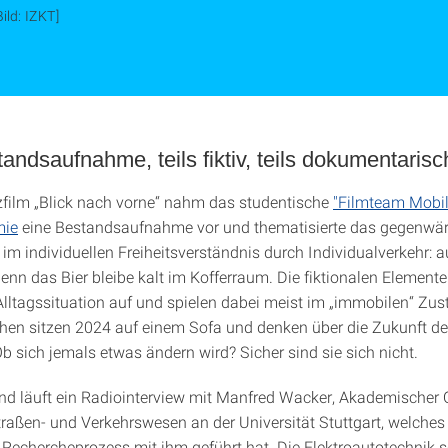
Bild: IZKT]
andsaufnahme, teils fiktiv, teils dokumentarisc
film „Blick nach vorne“ nahm das studentische
"Filmteam Mobili
mie
eine Bestandsaufnahme vor und thematisierte das gegenwär
 im individuellen Freiheitsverständnis durch Individualverkehr: 
denn das Bier bleibe kalt im Kofferraum. Die fiktionalen Element
 Alltagssituation auf und spielen dabei meist im „immobilen“ Zus
en sitzen 2024 auf einem Sofa und denken über die Zukunft der
b sich jemals etwas ändern wird? Sicher sind sie sich nicht.
nd läuft ein Radiointerview mit Manfred Wacker, Akademischer
Straßen- und Verkehrswesen an der Universität Stuttgart, welches
Rechercheprozess mit ihm geführt hat. Die Elektroautotechnik s