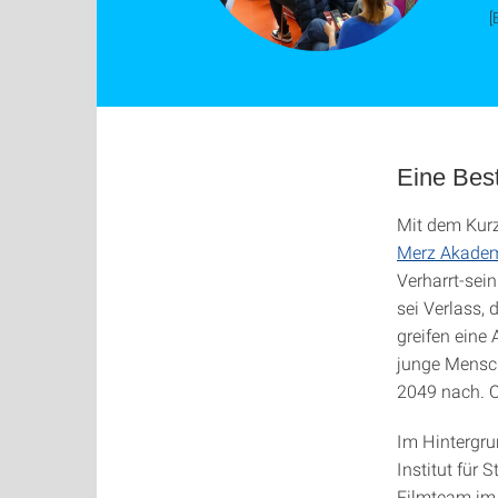
[
Eine Best
Mit dem Kurz
Merz Akade
Verharrt-sein
sei Verlass, 
greifen eine
junge Mensch
2049 nach. O
Im Hintergru
Institut für 
Filmteam im 