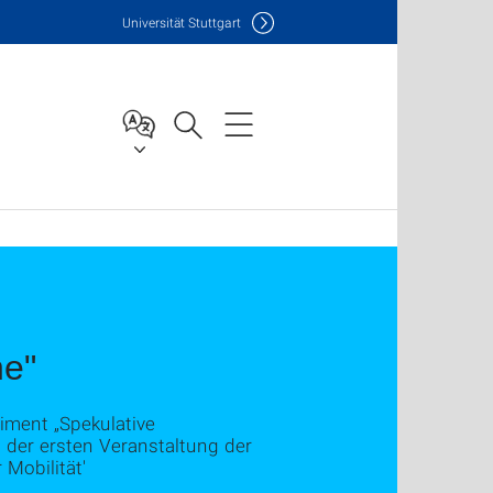
Uni
versität Stuttgart
ne"
iment „Spekulative
 der ersten Veranstaltung der
Mobilität'