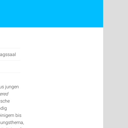
tragssaal
aus jungen
eered
ische
ndig
inigern bis
chungsthema,