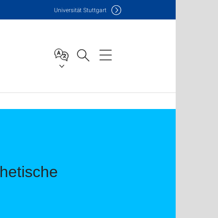
Uni
versität Stuttgart
hetische