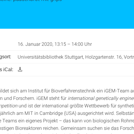
16. Januar 2020, 13:15 – 14:00 Uhr
Universitätsbibliothek Stuttgart, Holzgartenstr. 16, Vor
gsort:
 iCal:
ildet sich am Institut für Bioverfahrenstechnik ein iGEM-Team 
n und Forschern. iGEM steht für
international genetically engin
petition
und ist der international größte Wettbewerb für synthet
r jährlich am MIT in Cambridge (USA) ausgerichtet wird. Selbstä
ie Teams ein eigenes Projekt – das kann von biologischen Rohrre
nstigen Bioreaktoren reichen. Gemeinsam suchen sie das Fors