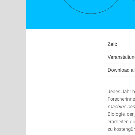
Zeit:
Veranstaltun
Download als
Jedes Jahr b
Forscherinne
machine com
Biologie, de
erarbeiten d
zu kostengü