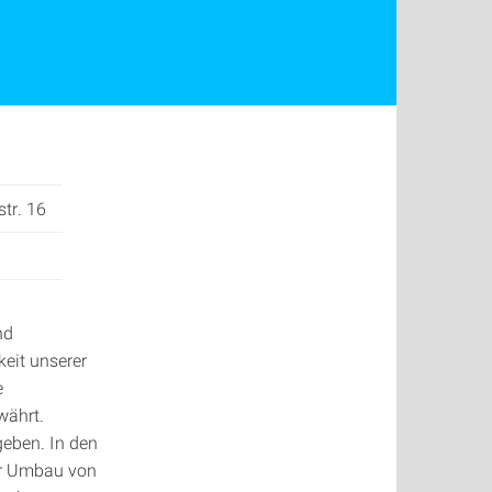
str. 16
nd
keit unserer
e
währt.
geben. In den
er Umbau von