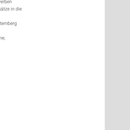
werben
ätze in die
ttemberg
me,