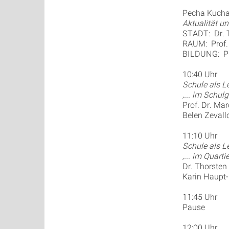
Pecha Kuch
Aktualität u
STADT: Dr. T
RAUM: Prof.
BILDUNG: Pro
10:40 Uhr
Schule als Le
‚... im Schul
Prof. Dr. Ma
Belen Zevall
11:10 Uhr
Schule als Le
‚... im Quartie
Dr. Thorsten 
Karin Haupt
11:45 Uhr
Pause
12:00 Uhr