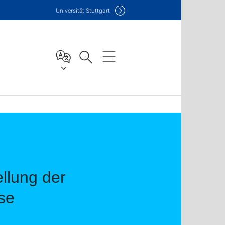
Uni
versität Stuttgart
llung der
se