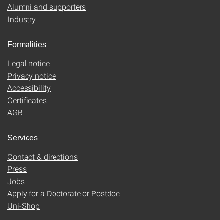
Alumni and supporters
Industry
Formalities
Legal notice
Privacy notice
Accessibility
Certificates
AGB
Services
Contact & directions
Press
Jobs
Apply for a Doctorate or Postdoc
Uni-Shop