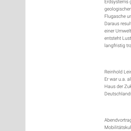
Erdsystems g
geologischen 
Flugasche un
Daraus resul
einer Umwelt
entsteht Lus
langfristig 
Reinhold Lein
Er war u.a. 
Haus der Zuk
Deutschland
Abendvortra
Mobilitätskul