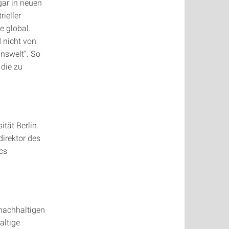
gar in neuen
ieller
e global.
d nicht von
Unswelt“. So
 die zu
tät Berlin.
irektor des
cs
nachhaltigen
altige