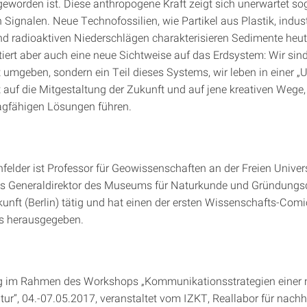
eworden ist. Diese anthropogene Kraft zeigt sich unerwartet so
Signalen. Neue Technofossilien, wie Partikel aus Plastik, industr
d radioaktiven Niederschlägen charakterisieren Sedimente heut
tiert aber auch eine neue Sichtweise auf das Erdsystem: Wir sin
 umgeben, sondern ein Teil dieses Systems, wir leben in einer „
t auf die Mitgestaltung der Zukunft und auf jene kreativen Wege,
tragfähigen Lösungen führen.
felder ist Professor für Geowissenschaften an der Freien Universi
als Generaldirektor des Museums für Naturkunde und Gründungsd
unft (Berlin) tätig und hat einen der ersten Wissenschafts-Comi
s herausgegeben.
g im Rahmen des Workshops „Kommunikationsstrategien einer 
tur“, 04.-07.05.2017, veranstaltet vom IZKT, Reallabor für nachh