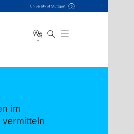
Uni
versity of Stuttgart
en im
vermitteln