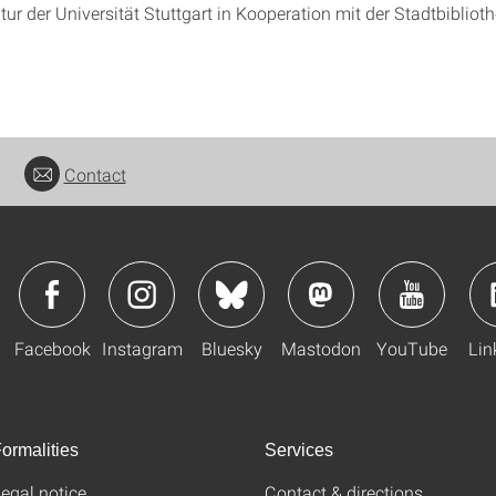
tur der Universität Stuttgart in Kooperation mit der Stadtbiblioth
Contact
Facebook
Instagram
Bluesky
Mastodon
YouTube
Lin
ormalities
Services
egal notice
Contact & directions