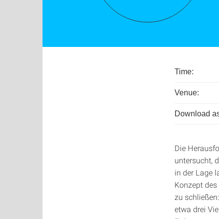
Time:
Venue:
Download as
Die Herausfo
untersucht, 
in der Lage 
Konzept des 
zu schließen
etwa drei Vi