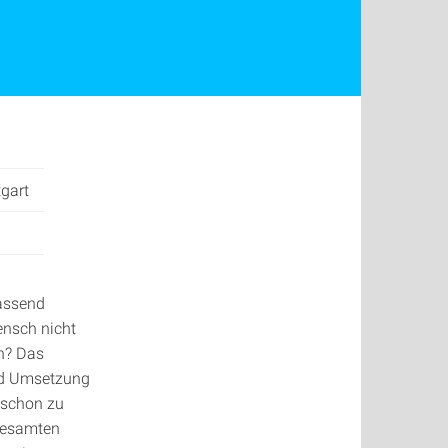
tgart
fassend
ensch nicht
en? Das
und Umsetzung
e schon zu
 gesamten