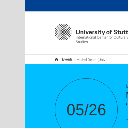
International Center for Cultura
Studies
Michel Delon (Université Paris IV, La Sorbonne) "Anthropologie, roman et histoire du XIIIme Siècle – a propos de l´œuvre du Marquis de Sade
Events
M
05/26