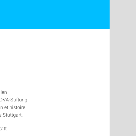
alen
 DVA-Stiftung
 et histoire
 Stuttgart.
tatt.