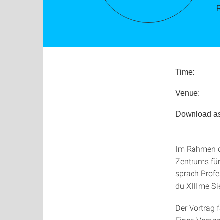
Time:
Venue:
Download as
Im Rahmen de
Zentrums für
sprach Profe
du XIIIme Si
Der Vortrag 
Einen Verans