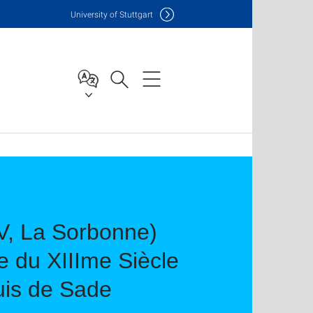
Uni
versity of Stuttgart
IV, La Sorbonne)
e du XIIIme Siècle
uis de Sade