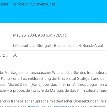
Reihe: Frankreich-Schwerpunkt
May 26, 2004, 9:00 p.m. (CEST)
Literaturhaus Stuttgart , Breitscheidstr. 4, Bosch-Areal
 iCal:
r Vortragsreihe französischer Wissenschaftler des Internation
 Kultur- und Technikforschung der Universität Stuttgart und der
ssor Michel Delon (Paris) über das Thema „Anthropologie, roman
ècle – a propos de l´œuvre du Marquis de Sade“ im Literaturhaus
fand in französischer Sprache mit deutscher Übersetzungshilfe s
taltung aus der
Werner-Krauss-Vorlesungsreihe
des Frankreich