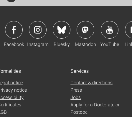
Facebook
Instagram
Bluesky
Mastodon
YouTube
Lin
ormalities
Services
egal notice
Contact & directions
rivacy notice
Press
ccessibility
Jobs
ertificates
Apply for a Doctorate or
AGB
Postdoc
Uni-Shop