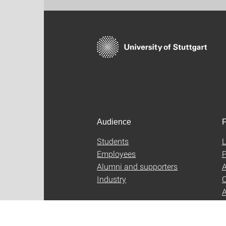
Audience
F
Students
L
Employees
P
Alumni and supporters
A
Industry
C