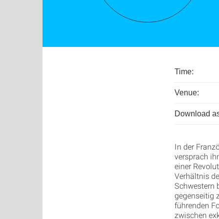
Time:
Venue:
Download as
In der Franzö
versprach ih
einer Revolut
Verhältnis de
Schwestern b
gegenseitig 
führenden Fo
zwischen exk