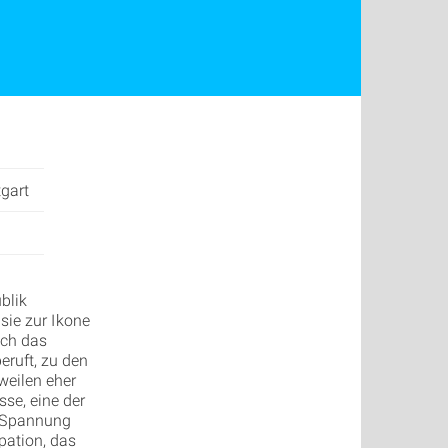
tgart
blik
sie zur Ikone
och das
eruft, zu den
weilen eher
se, eine der
e Spannung
pation, das