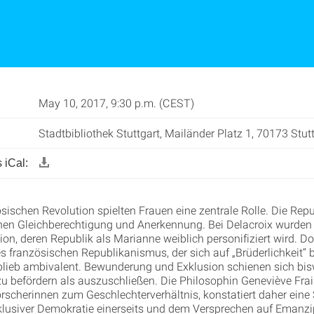
May 10, 2017, 9:30 p.m. (CEST)
Stadtbibliothek Stuttgart, Mailänder Platz 1, 70173 Stut
 iCal:
sischen Revolution spielten Frauen eine zentrale Rolle. Die Repu
nen Gleichberechtigung und Anerkennung. Bei Delacroix wurden 
ion, deren Republik als Marianne weiblich personifiziert wird. D
s französischen Republikanismus, der sich auf „Brüderlichkeit“ b
lieb ambivalent. Bewunderung und Exklusion schienen sich bis
zu befördern als auszuschließen. Die Philosophin Geneviève Frais
rscherinnen zum Geschlechterverhältnis, konstatiert daher ein
lusiver Demokratie einerseits und dem Versprechen auf Emanzi