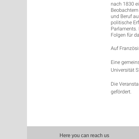
nach 1830 ei
Beobachtern 
und Beruf au
politische E
Parlaments. 
Folgen für da
Auf Französi
Eine gemeins
Universität S
Die Veransta
gefördert.
Here you can reach us