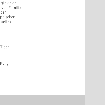
ilt vielen
 von Familie
über
opäischen
tuellen
T der
iftung