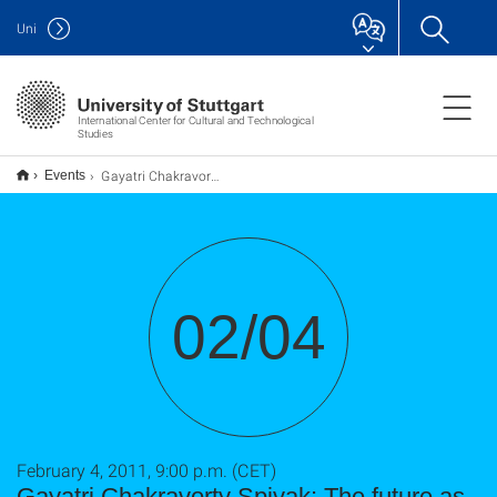
Uni
International Center for Cultural and Technological
Studies
Gayatri Chakravorty Spivak: The future as neighbor and vernacular cosmopolitanism
Events
02/04
February 4, 2011, 9:00 p.m. (CET)
Gayatri Chakravorty Spivak: The future as