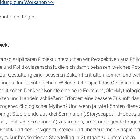
ldung zum Workshop >>
rmationen folgen.
jekt
ransdisziplinären Projekt untersuchen wir Perspektiven aus Phil
e und Politikwissenschaft, die sich damit befassen, welches Pot
zur Gestaltung einer besseren Zukunft entfalten können und we
ungen damit einhergehen. Welche Rolle spielt das Geschichten
politischen Denken? Könnte eine neue Form der „Öko-Mythologie“
ten und Handeln schließen? Erfordert eine bessere Zukunft das
ezogener, ökologischer Mythen? Und wenn ja, wie könnten diese
bringt Studierende aus drei Seminaren („Storyscapes”, „Hobbes 
nd „Politische Emotionen”) zusammen, um grundlegende Fragen
 Politik und des Designs zu stellen und überzeugende Beispiele f
s, zukunftsorientiertes Storytelling in Stuttgart zu untersuchen.