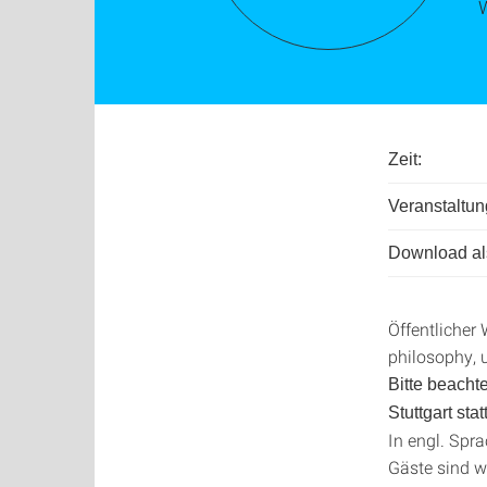
Zeit:
Veranstaltun
Download als
Öffentlicher 
philosophy, u
Bitte beacht
Stuttgart statt
In engl. Spra
Gäste sind w