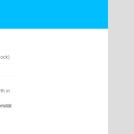
tock)
th in
rsität