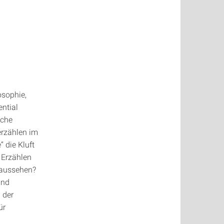
osophie,
ential
lche
erzählen im
 die Kluft
 Erzählen
 aussehen?
und
 der
ür