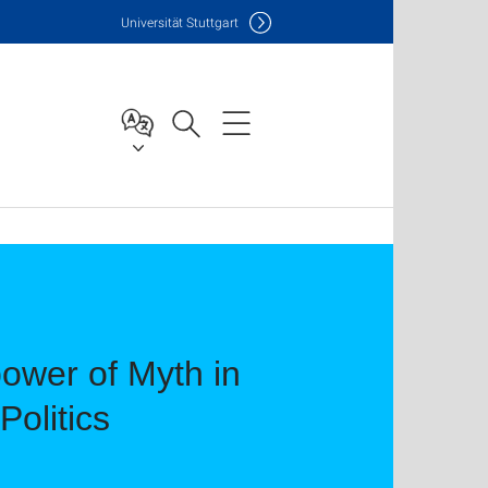
Uni
versität Stuttgart
power of Myth in
olitics