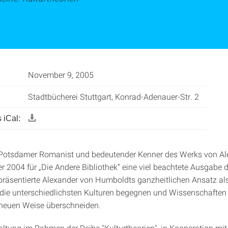
November 9, 2005
Stadtbücherei Stuttgart, Konrad-Adenauer-Str. 2
 iCal:
, Potsdamer Romanist und bedeutender Kenner des Werks von Al
r 2004 für „Die Andere Bibliothek“ eine viel beachtete Ausgabe
 präsentierte Alexander von Humboldts ganzheitlichen Ansatz als
die unterschiedlichsten Kulturen begegnen und Wissenschaften j
r neuen Weise überschneiden.
altung im Rahmen der Reihe "Kulturtheorien", in Kooperation mit