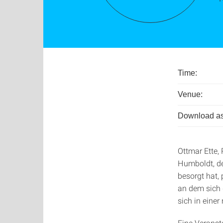
Time:
Venue:
Download as
Ottmar Ette
Humboldt, de
besorgt hat,
an dem sich 
sich in eine
Eine Veranst