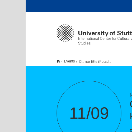
International Center for Cultura
Studies
Ottmar Ette (Potsdam): Alexander von Humboldt - Kosmos, Kosmopolitik und Kreativität
Events
11/09
R