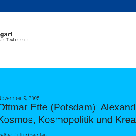
l and Technological
November 9, 2005
Ottmar Ette (Potsdam): Alexand
Kosmos, Kosmopolitik und Kreat
eihe: Kulturtheorien