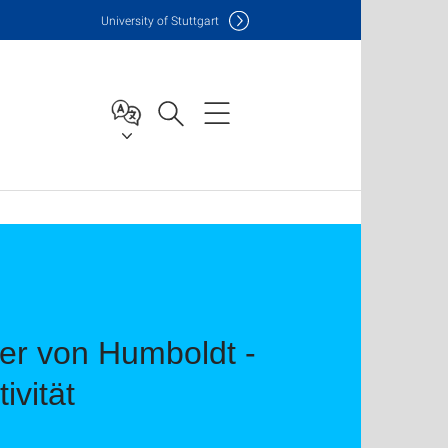
Uni
versity of Stuttgart
er von Humboldt -
ivität