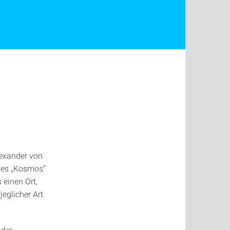
exander von
 des „Kosmos“
 einen Ort,
eglicher Art
 der